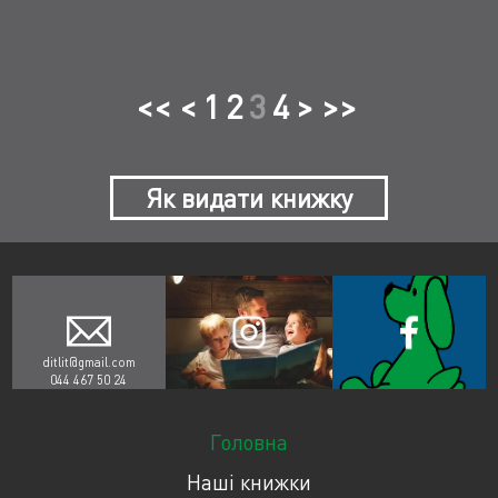
<< <
1
2
3
4
> >>
Як видати книжку
ditlit@gmail.com
044 467 50 24
Головна
Наші книжки