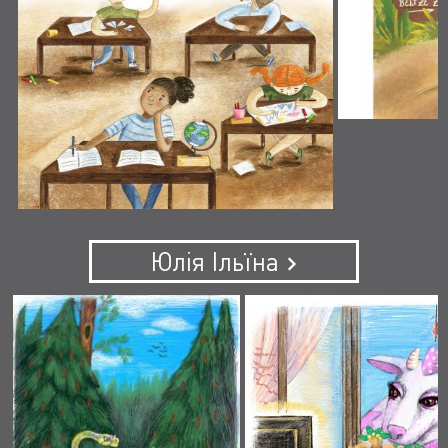
Юлія Ільїна