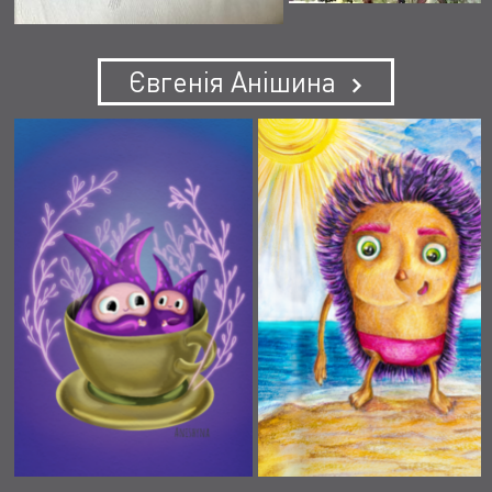
Євгенія Анішина