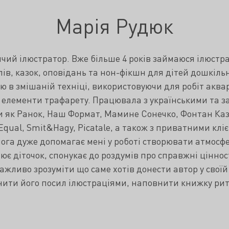
Марія Рудюк
й ілюстратор. Вже більше 4 років займаюся ілюстра
ів, казок, оповідань та нон-фікшн для дітей дошкільн
 в змішаній техніці, використовуючи для робіт аква
, елементи трафарету. Працювала з українськими та
 як Ранок, Наш Формат, Мамине Сонечко, Фонтан Казо
Equal, Smit&Hagy, Picatale, а також з приватними клі
ога дуже допомагає мені у роботі створювати атмосфе
ює діточок, спонукає до роздумів про справжні цінност
ажливо зрозуміти що саме хотів донести автор у своїй 
ити його посил ілюстраціями, наповнити книжку рит