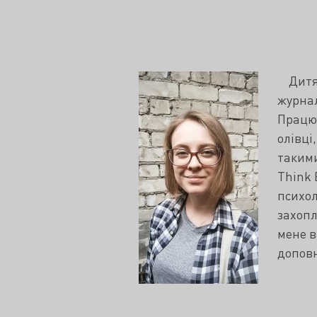
Дитячи
журнал
Працюю
олівці
такими
Think 
психол
захопл
мене в
доповн