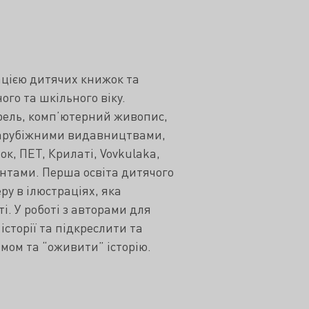
цією дитячих книжок та
ого та шкільного віку.
рель, комп’ютерний живопис,
 зарубіжними видавництвами,
к, ПЕТ, Крилаті, Vovkulaka,
єнтами. Перша освіта дитячого
ру в ілюстраціях, яка
і. У роботі з авторами для
історії та підкреслити та
мом та “оживити” історію.