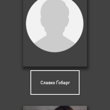
Славко Ґобарг