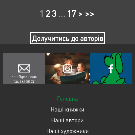
1
2
3
…
17
> >>
Долучитись до авторів
ditlit@gmail.com
044 467 50 24
Головна
Наші книжки
Наші автори
Наші художники