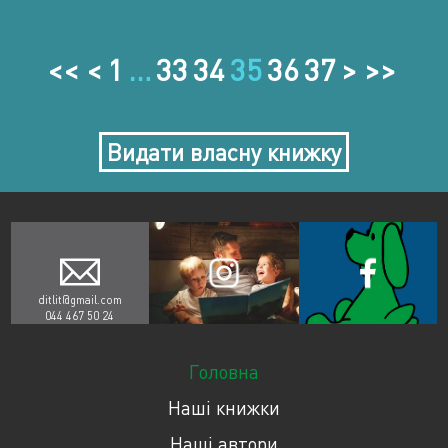
<< <
1
…
33
34
35
36
37
> >>
Видати власну книжку
ditlit@gmail.com
044 467 50 24
Головна
Наші книжки
Наші автори