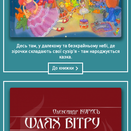
Десь там, у далекому та безкрайньому небі, де
зірочки складають свої сузір'я - там народжується
казка.
До книжки