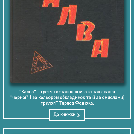
"Халва" - третя і остання книга із так званої
"чорної" ( за кольором обкладинок та й за смислами)
трилогії Тараса Федюка.
До книжки