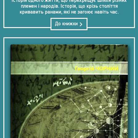
Історія одного життя, що перехрещує шляхи різних
племен і народів. Історія, що крізь століття
кривавить ранами, які не загоює навіть час.
До книжки