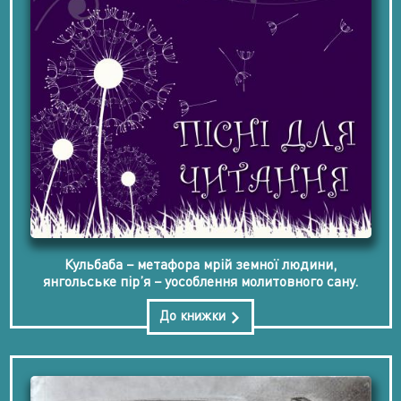
Кульбаба − метафора мрій земної людини,
янгольське пір’я − уособлення молитовного сану.
До книжки