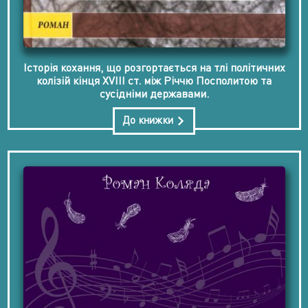
Історія кохання, що розгортається на тлі політичних
колізій кінця ХVІІІ ст. між Річчю Посполитою та
сусідніми державами.
До книжки