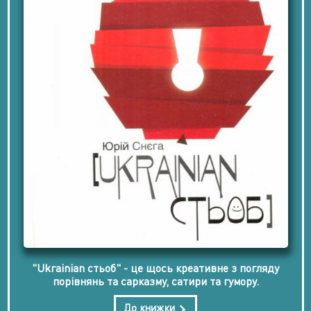
"Ukraіnian стьоб" - це щось креативне з погляду
порівнянь та сарказму, сатири та гумору.
До книжки