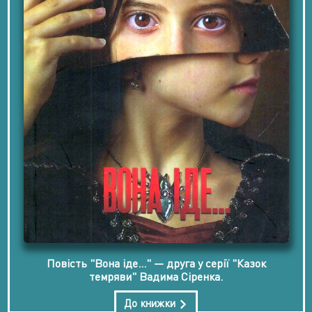
Повість "Вона іде..." — друга у серії "Казок
темряви" Вадима Сіренка.
До книжки