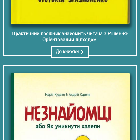
Практичний посібник знайомить читача з Рішення-
Орієнтованим підходом.
До книжки