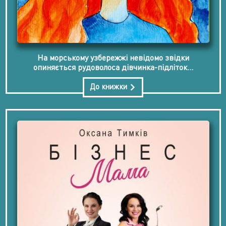
На морському узбережжі невідомо звідки
опиняється рудоволоса дівчинка-підліток...
До книжки