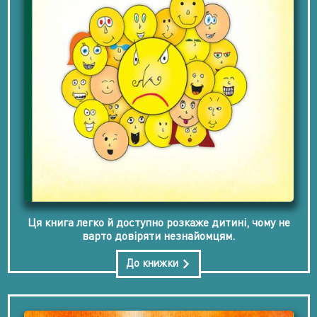
Ця книга легко й доступно розкаже дитині, чому не
варто довіряти незнайомцям.
До книжки