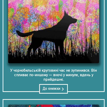
У чорнобильській круговині час не зупинився. Він
спливає по-иншому — вночі у минуле, вдень у
прийдешнє.
До книжки