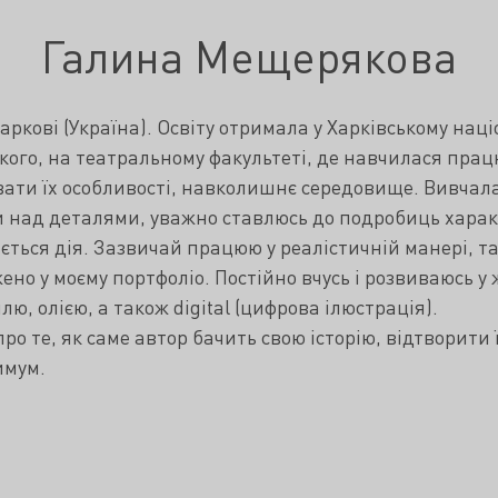
Галина Мещерякова
Харкові (Україна). Освіту отримала у Харківському нац
ького, на театральному факультеті, де навчилася пра
ати їх особливості, навколишнє середовище. Вивчала 
над деталями, уважно ставлюсь до подробиць характе
вається дія. Зазвичай працюю у реалістичній манері, 
но у моєму портфоліо. Постійно вчусь і розвиваюсь у 
ю, олією, а також digital (цифрова ілюстрація).
о те, як саме автор бачить свою історію, відтворити її
имум.