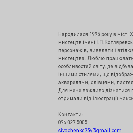
Народилася 1995 року в місті 
мистецтв імені І.П.Котляревс
персонажів, виявляти і втілюв
мистецтва. Люблю працювати 
особливостей світу, де відбу
іншими стилями, що відображе
акварелями, олівцями, пастелл
Для мене важливо дізнатися пр
отримали від ілюстрації макс
Контакти:
096 027 5005
sivachenko95y@gmail.com