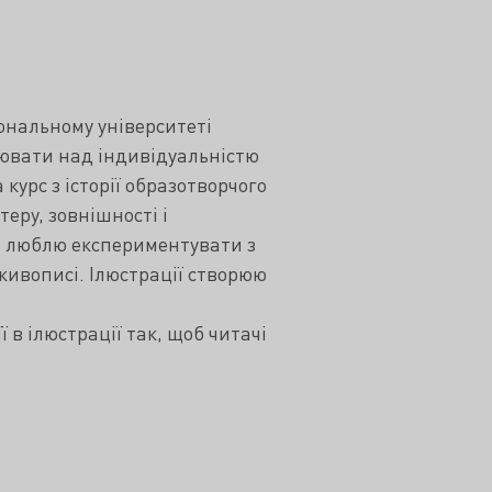
іональному університеті
цювати над індивідуальністю
курс з історії образотворчого
ру, зовнішності і
та люблю експериментувати з
живописі. Ілюстрації створюю
 в ілюстрації так, щоб читачі