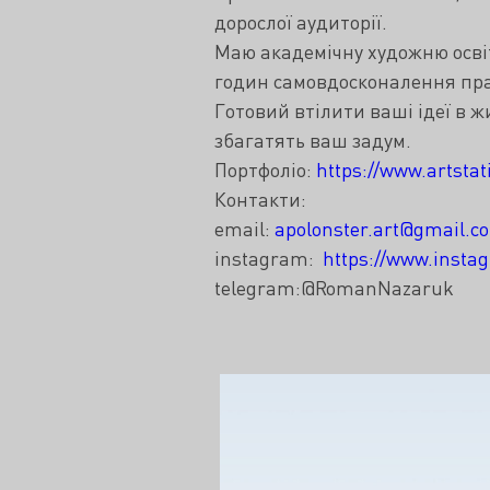
дорослої аудиторії.
Маю академічну художню освіту
годин самовдосконалення пр
Готовий втілити ваші ідеї в 
збагатять ваш задум.
Портфоліо:
https://www.artsta
Контакти:
email:
apolonster.art@gmail.c
instagram:
https://www.insta
telegram:@RomanNazaruk