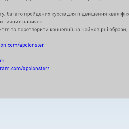
, багато пройдених курсів для підвищення кваліфікаці
актичних навичок.
життя та перетворити концепції на неймовірні образи,
tion.com/apolonster
om
gram.com/apolonster/