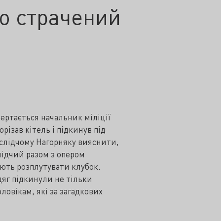
о страчений
ертається начальник міліції
різав кітель і підкинув під
 слідчому Нагорняку вияснити,
лідчий разом з опером
ть розплутувати клубок.
дяг підкинули не тільки
ловікам, які за загадкових