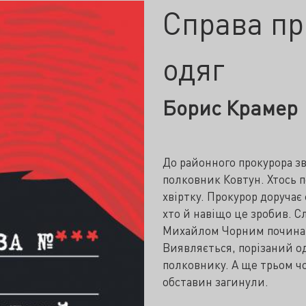
Справа пр
одяг
Борис Крамер
До районного прокурора зв
полковник Ковтун. Хтось по
хвіртку. Прокурор доручає
хто й навіщо це зробив. С
Михайлом Чорним починаю
Виявляється, порізаний о
полковнику. А ще трьом чо
обставин загинули.