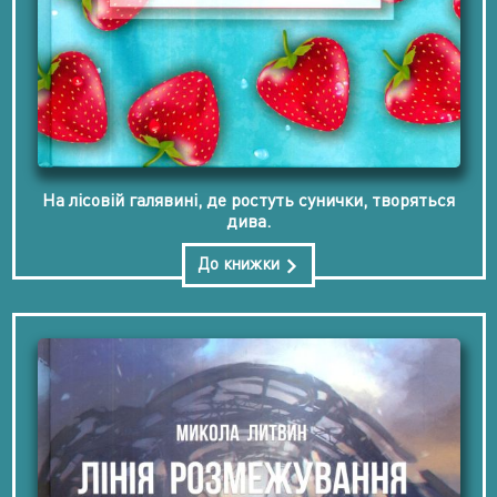
На лісовій галявині, де ростуть сунички, творяться
дива.
До книжки