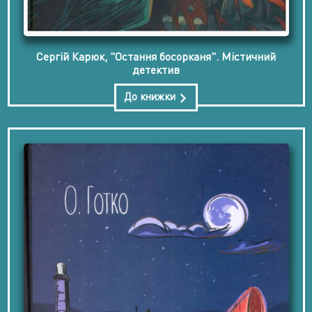
Сергій Карюк, "Остання босорканя". Містичний
детектив
До книжки