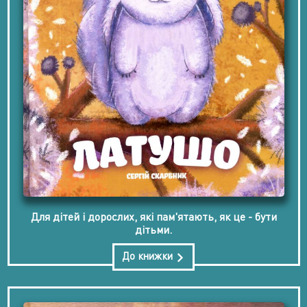
Для дітей і дорослих, які пам'ятають, як це - бути
дітьми.
До книжки