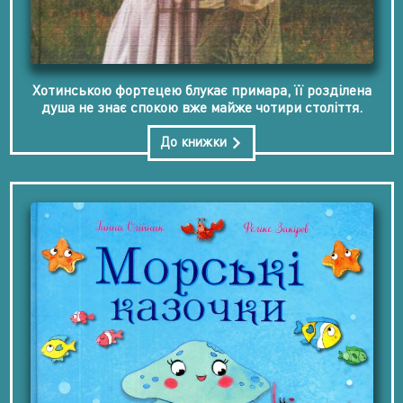
Хотинською фортецею блукає примара, її розділена
душа не знає спокою вже майже чотири століття.
До книжки