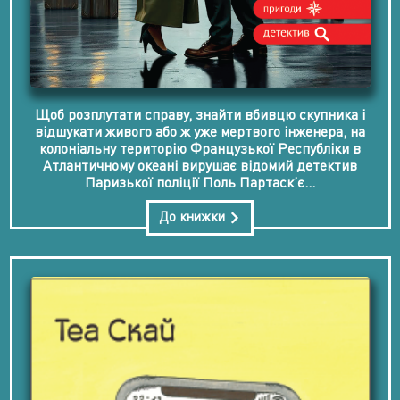
Щоб розплутати справу, знайти вбивцю скупника і
відшукати живого або ж уже мертвого інженера, на
колоніальну територію Французької Республіки в
Атлантичному океані вирушає відомий детектив
Паризької поліції Поль Партаск’є...
До книжки