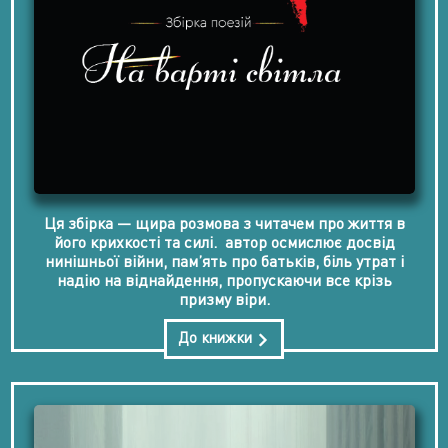
Ця збірка — щира розмова з читачем про життя в
його крихкості та силі. автор осмислює досвід
нинішньої війни, пам’ять про батьків, біль утрат і
надію на віднайдення, пропускаючи все крізь
призму віри.
До книжки