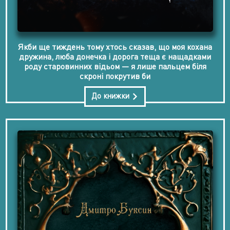
Якби ще тиждень тому хтось сказав, що моя кохана
дружина, люба донечка і дорога теща є нащадками
роду старовинних відьом — я лише пальцем біля
скроні покрутив би
До книжки