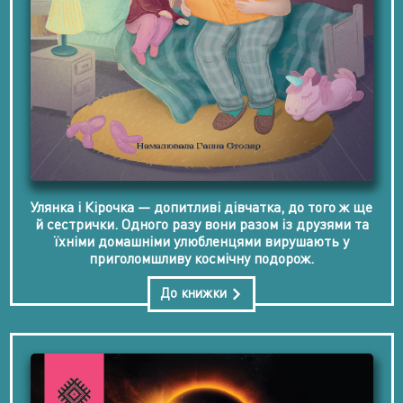
Улянка і Кірочка — допитливі дівчатка, до того ж ще
й сестрички. Одного разу вони разом із друзями та
їхніми домашніми улюбленцями вирушають у
приголомшливу космічну подорож.
До книжки