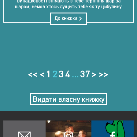
випадковості знімають з тебе терпіння шар за
шаром, немов хтось лущить тебе як ту цибулину.
До книжки
<< <
1
2
3
4
…
37
> >>
Видати власну книжку