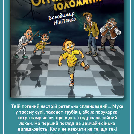
Твій поганий настрій ретельно спланований… Муха
у твоєму супі, таксист-грубіян, або ж перукарка,
котра замріялася про щось і відрізала зайвий
локон. На перший погляд це звичайнісінька
випадковість. Коли не зважати на те, що такі