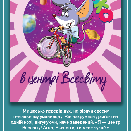
Мишасько перевів дух, не вірячи своєму
геніальному умовиводу. Він закружляв дзиґою на
одній нозі, вигукуючи, наче заведений: «Я — центр
Всесвіту! Агов, Всесвіте, ти мене чуєш?»