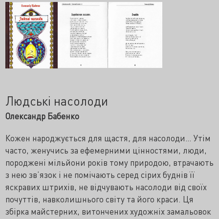
Людські насолоди
Олександр Бабенко
Кожен народжується для щастя, для насолоди… Утім
часто, женучись за ефемерними цінностями, люди,
породжені мільйони років тому природою, втрачають
з нею зв’язок і не помічають серед сірих буднів її
яскравих штрихів, не відчувають насолоди від своїх
почуттів, навколишнього світу та його краси. Ця
збірка майстерних, витончених художніх замальовок