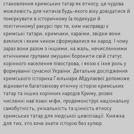
становлення кримських татар як етносу, це чудова
можливість для читачів будь-якого віку довідатися й
поміркувати в історичному (а подекуди й
політичному) ракурсі про те, ким насправді є
кримські татари, кримчаки, караїми, звідки вони
взялися і яким чином сформувалися як народ. І чому
зараз вони разом з іншими, на жаль, нечисленними
етнічними групами змушені боронити свій статус
корінного населення півострова, і якою є їхня роль у
формуванні сучасної України. Детальне дослідження
кримського історика Гюльнари Абдулаєвої допоможе
відновити багатовікову етнічну історію кримських
татар та інших корінних народів Криму, розвіє
численні нав’язані міфи, продемонструє національну
самобутність, унікальність та цінність етносу
кримських татар для людської цивілізації. Книжка
для тих, хто хоче знати історію без купюр.