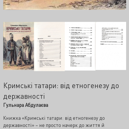
Кримські татари: від етногенезу до
державності
Гульнара Абдулаєва
Книжка «Кримські татари: від етногенезу до
державності» – не просто начерк до життя й