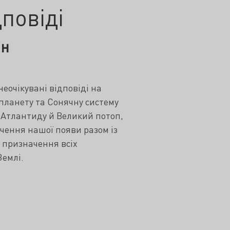
повіді
ян
неочікувані відповіді на
планету та Сонячну систему
 Атлантиду й Великий потоп,
дчення нашої появи разом із
 призначення всіх
Землі.