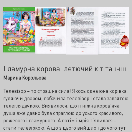
Гламурна корова, летючий кіт та інші
Марина Корольова
Телевізор – то страшна сила! Якось одна юна корівка,
гуляючи двором, побачила телевізор і стала завзятою
телеглядачкою. Виявилося, що її ніжна коров’яча
душа вже давно була спраглою до усього красивого,
рожевого і гламурного. А потім і мрія з’явилася –
стати телезіркою. А що з цього вийшло і до чого тут