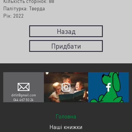
Кількість сторінок: 88
Палітурка: Тверда
Рік: 2022
Назад
Придбати
ditlit@gmail.com
044 467 50 24
Головна
Наші книжки