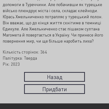
допомоги в Туреччини. Але побачивши як турецьке
військо плюндрує міста і села, складає клейноди.
Юрась Хмельниченко потрапляє у турецький полон.
Він вважає, що до кінця життя скнітиме в темниці
Єдикуле. Але Хмельниченко стає пішаком султана
Магомета й повертається в Україну. Чи принесе його
повернення мир, чи ще більше наробить лиха?
Кількість сторінок: 364
Палітурка: Тверда
Рік: 2023
Назад
Придбати