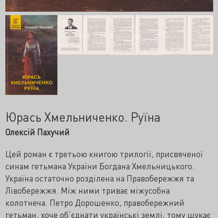
Юрась Хмельниченко. Руїна
Олексій Пахучий
Цей роман є третьою книгою трилогії, присвяченої
синам гетьмана України Богдана Хмельницького.
Україна остаточно розділена на Правобережжя та
Лівобережжя. Між ними триває міжусобна
колотнеча. Петро Дорошенко, правобережний
гетьман, хоче об’єднати українські землі, тому шукає