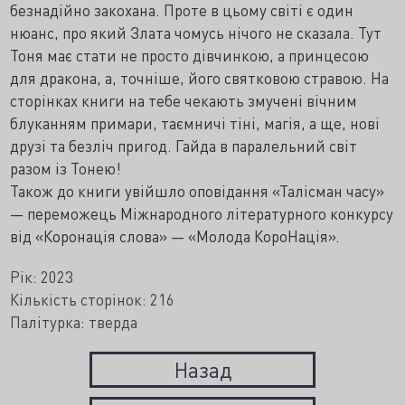
безнадійно закохана. Проте в цьому світі є один
нюанс, про який Злата чомусь нічого не сказала. Тут
Тоня має стати не просто дівчинкою, а принцесою
для дракона, а, точніше, його святковою стравою. На
сторінках книги на тебе чекають змучені вічним
блуканням примари, таємничі тіні, магія, а ще, нові
друзі та безліч пригод. Гайда в паралельний світ
разом із Тонею!
Також до книги увійшло оповідання «Талісман часу»
— переможець Міжнародного літературного конкурсу
від «Коронація слова» — «Молода КороНація».
Рік: 2023
Кількість сторінок: 216
Палітурка: тверда
Назад