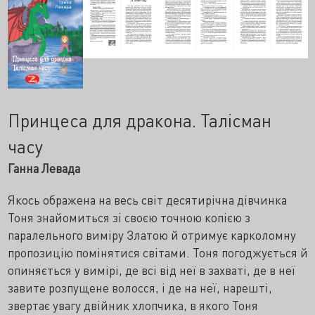
Принцеса для дракона. Талісман
часу
Ганна Левада
Якось ображена на весь світ десятирічна дівчинка
Тоня знайомиться зі своєю точною копією з
паралельного виміру Златою й отримує карколомну
пропозицію помінятися світами. Тоня погоджується й
опиняється у вимірі, де всі від неї в захваті, де в неї
завите розпущене волосся, і де на неї, нарешті,
звертає увагу двійник хлопчика, в якого Тоня