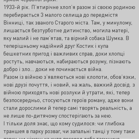
1933-й рік. П’ятирічне хлоп’я разом зі своєю родиною
перебирається 3 малого селища до передмістя
Вінниці, так званого Старого міста. Там, у минулому,
лишається безтурботне дитинство, могила матері,
яку малий і не пам’ятав, та вірний собака Шумка. В
теперішньому надійний друг Костик і купа
бешкетних пригод і важливих справ, доки хлопці
ростуть, навчаються, набираються розуму, пізнають
добро і зло… доки не починається війна.
Разом із війною з’являються нові клопоти, обов’язки,
нові друзі почуття, і новий, на жаль, важкий досвід. з
війною приходять нові розлуки й утрати, які, тепер
безпосередньо, стосуються героїв роману, адже вони
стали дорослими й тепер самі творять реальність, а
не лише по-дитячому спостерігають за нею.
І тільки доля знає, що кому судилося: чи глибока
траншея в парку розваг, чи запальні танці у тому таки
парку, чи німецька куля посеред лоба таємниче