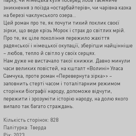
зникнення з поїзда «остарбайтерів», чи чарівна казка
на березі чаклунського озера…
Цей роман про те, як почути тихий поклик своєї
зірки, що веде крізь Морок і страх до світлих мрій.
Про те, як ціле покоління пережило жахіття
радянської і німецької окупації, зберігши найцінніше
– любов, тепло й світло у своїх серцях.
Нам дуже не вистачало такої книжки. Давно минули
часи великих повістей, на кшталт «Волині» Уласа
Самчука, проте роман «Перевернута зірка>> –
заповнить стерті часом і тоталітарним режимом
сторінки біографії народу, допоможе відчути,
пережити і зрозуміти історію народу, на долю якого
випало так багато страждань.
Кількість сторінок: 828
Палітурка: Тверда
Рік; 2023