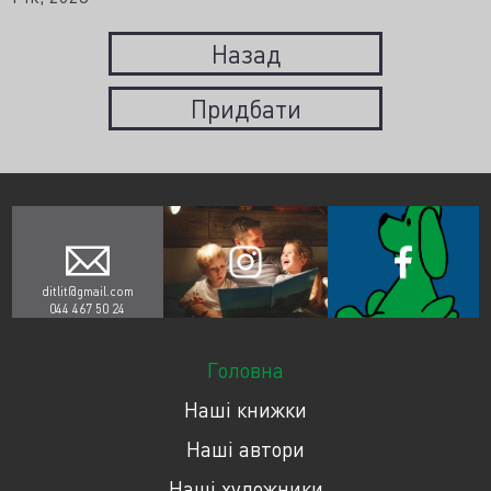
Назад
Придбати
ditlit@gmail.com
044 467 50 24
Головна
Наші книжки
Наші автори
Наші художники