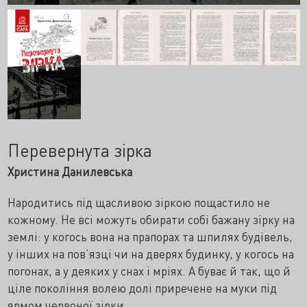
Перевернута зірка
Христина Данилевська
Народитись під щасливою зіркою пощастило не
кожному. Не всі можуть обирати собі бажану зірку на
землі: у когось вона на прапорах та шпилях будівель,
у інших на пов’язці чи на дверях будинку, у когось на
погонах, а у деяких у снах і мріях. А буває й так, що й
ціле покоління волею долі приречене на муки під
ярмом червоної зірки.