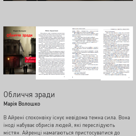
Обличчя зради
Марія Волошко
В Айрені споконвіку існує невідома темна сила. Вона
іноді набуває обрисів людей, які переслідують
містян. Айренці намагаються пристосуватися до