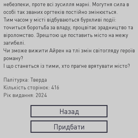
небезпеки, проте всі зусилля марні. Могутня сила в
особі так званих оргтеків постійно змінюється.
Тим часом у місті відбуваються бурхливі події:
точиться боротьба за владу, процвітає зрадництво та
віроломство. Зрештою це поставить місто на межу
загибелі.
Чи зможе вижити Айрен на тлі змін світогляду героїв
роману?
І що станеться із тими, хто прагне врятувати місто?
Палітурка: Тверда
Кількість сторінок: 416
Рік видання: 2024
Назад
Придбати