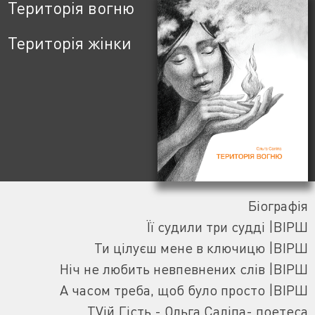
Територія вогню
Територія жінки
Біографія
Її судили три судді |ВІРШ
Ти цілуєш мене в ключицю |ВІРШ
Ніч не любить невпевнених слів |ВІРШ
А часом треба, щоб було просто |ВІРШ
TVій Гість - Ольга Саліпа- поетеса