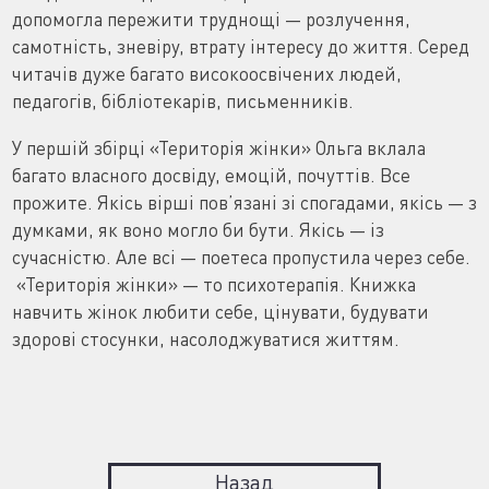
допомогла пережити труднощі — розлучення,
самотність, зневіру, втрату інтересу до життя. Серед
читачів дуже багато високоосвічених людей,
педагогів, бібліотекарів, письменників.
У першій збірці «Територія жінки» Ольга вклала
багато власного досвіду, емоцій, почуттів. Все
прожите. Якісь вірші пов’язані зі спогадами, якісь — з
думками, як воно могло би бути. Якісь — із
сучасністю. Але всі — поетеса пропустила через себе.
«Територія жінки» — то психотерапія. Книжка
навчить жінок любити себе, цінувати, будувати
здорові стосунки, насолоджуватися життям.
Назад