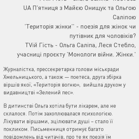
UA П'ятниця з Майєю Онищук та Ольгою
Саліпою
'Територія жінки'' - поезія для жінок чи
путівник для чоловіків?
TVій Гість - Ольга Саліпа, Леся Стебло,
учасниці проєкту 'Монологи війни. Жінки.'
Журналістка, прессекретарка голови міськради
Хмельницького, а також — поетеса, друга збірка
віршів якої, «Територія вогню», вийшла друком у
видавництві «Зелений пес».
В дитинстві Ольга хотіла бути лікарем, але не
склалося. Потім захоплювалася психологією.
Лікувати віршами, зцілювати душі – стало її
покликом. Письменниця отримує багато
повідомлень від читачів, про те як поезія їм