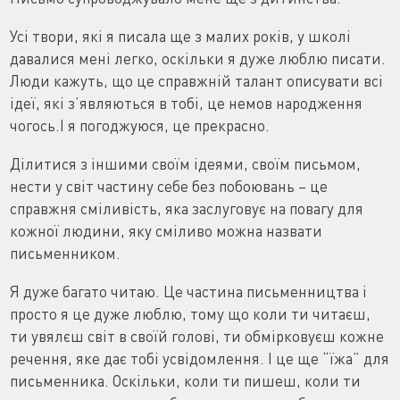
Усі твори, які я писала ще з малих років, у школі
давалися мені легко, оскільки я дуже люблю писати.
Люди кажуть, що це справжній талант описувати всі
ідеї, які з’являються в тобі, це немов народження
чогось.І я погоджуюся, це прекрасно.
Ділитися з іншими своїм ідеями, своїм письмом,
нести у світ частину себе без побоювань – це
справжня сміливість, яка заслуговує на повагу для
кожної людини, яку сміливо можна назвати
письменником.
Я дуже багато читаю. Це частина письменництва і
просто я це дуже люблю, тому що коли ти читаєш,
ти увялєш світ в своїй голові, ти обмірковуєш кожне
речення, яке дає тобі усвідомлення. І це ще “їжа” для
письменника. Оскільки, коли ти пишеш, коли ти