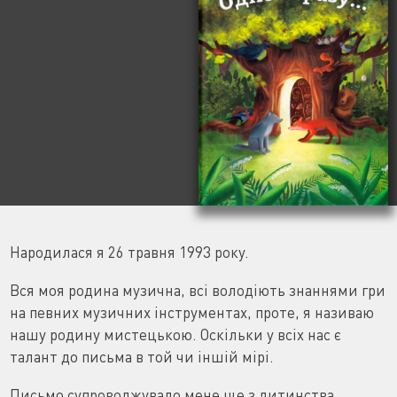
Народилася я 26 травня 1993 року.
Вся моя родина музична, всі володіють знаннями гри
на певних музичних інструментах, проте, я називаю
нашу родину мистецькою. Оскільки у всіх нас є
талант до письма в той чи іншій мірі.
Письмо супроводжувало мене ще з дитинства.