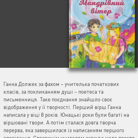
Ганна Должек за фахом – учителька початкових
класів, за покликанням душі – поетеса та
письменниця. Таке поєднання знайшло своє
відображення у її творчості. Перший вірш Ганна
написала у віці 8 років. Юнацькі роки були багаті на
віршовані твори. А потім сталася довга творча
перерва, яка завершилася із написанням першого
оповідання. Справжнім учителям завжди мало просто