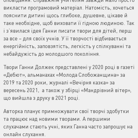
викласти програмовий матеріал. Натомість, хочеться
пояснити дитині щось глибоке, душевне, цікаве й
таке необхідне, щоб виховати її гідною людиною. Так
і з’явилася ідея Ганни писати твори для дітей, перш
за все – для своїх учнів. У її творчості відбивається
енергійність, заповзятість, легкість у спілкуванні та
небайдужість до молодшого покоління.
Твори Ганни Должек представлені у 2020 році в газеті
«Дебют», альманахах «Молода Слобожанщина» за
2019 та 2020 роки, журналі «Вечірня казка» за
вересень 2021, а також у збірці «Мандрівний вітер»,
що вийшла з друку в 2021 році.
Авторка планує примножувати свої творчі здобутки
та працює над новими творами. А першими
слухачами стають учні, яких Ганна часто запрошує на
онлайн слухання.