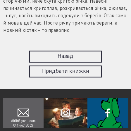
сторiччями, наче скута кригою рiчка. Haвесні
починається кригоплав, розкривається річка, оживає,
шпує, навіть виходить подекуди з берегiв. Отак само
й мова в цей час. Проте рiчку тримають береги, а
мовний кiстяк – то правопис.
Назад
Придбати книжки
ditlit@gmail.com
044 467 50 24