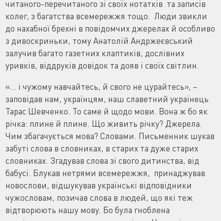
читаного-перечитаного зi своїх нотатків та запиciв
колег, з багатства всемережжя тощо. Люди звикли
до нахабної брехнi в повiдомчих джерелах й особливо
з дивоскриньки, тому Анатолій Андржеєвський
залучив багато газетних клаптикiв, дослiвних
уривкiв, вiддрукiв довiдок та дояв i своїх свiтлин.
«… і чужому навчайтесь, й свого не цурайтесь», –
заповiдав нам, українцям, наш славетний українець
Тарас Шевченко. То саме й щодо мови. Вона ж бо як
рiчка: плине й плине. Що живить рiчку? Джерела.
Чим збагачується мова? Словами. Письменник шукав
забутi слова в словниках, в старих та дуже старих
словниках. Згадував слова зi свого дитинства, вiд
бабусi. Блукав нетрями всемережжя, принаджував
новослови, вiдшукував українські відповідники
чужословам, позичав слова в людей, що якi теж
вiдтворюють нашу мову. Бо була гноблена