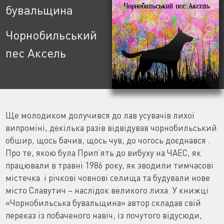
бувальщина
Чорнобильський
пес Аксель
Ще молодиком долучився до лав усувачiв лихої
випромiнi, декiлька разiв вiдвiдував чорнобильський
обшир, щось бачив, щось чув, до чогось доєднався .
Про те, якою була Прип’ять до вибуху на ЧАЕС, як
працювали в тpaвні 1986 року, як зводили тимчасовi
мiстечка i рiчковi човновi селища та будували нове
містo Славутич – наслiдок великого лиха. У книжці
«Чорнобильська бувальщина» автор складав свій
переказ із побаченого навiч, iз почутого вiдусюди,