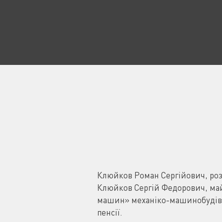
Клюйков Роман Сергійович, розр
Клюйков Сергій Федорович, ма
машин» механіко-машинобудівн
пенсії.