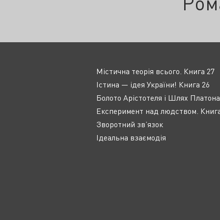
Ром
Містична теорія всього. Книга 27
Істина — ідея України! Книга 26
Болото Арістотеля і Шлях Платона
Експеримент над людством. Книга
Зворотний зв’язок
Ідеальна взаємодія