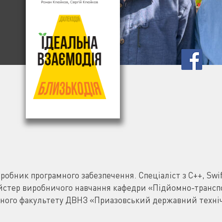
обник програмного забезпечення. Спеціаліст з C++, Swift
йстер виробничого навчання кафедри «Підйомно-трансп
ого факультету ДВНЗ «Приазовський державний технічн