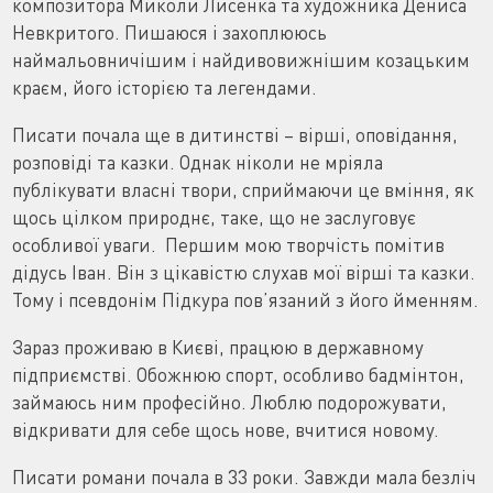
композитора Миколи Лисенка та художника Дениса
Невкритого. Пишаюся і захоплююсь
наймальовничішим і найдивовижнішим козацьким
краєм, його історією та легендами.
Писати почала ще в дитинстві – вірші, оповідання,
розповіді та казки. Однак ніколи не мріяла
публікувати власні твори, сприймаючи це вміння, як
щось цілком природнє, таке, що не заслуговує
особливої уваги. Першим мою творчість помітив
дідусь Іван. Він з цікавістю слухав мої вірші та казки.
Тому і псевдонім Підкура пов’язаний з його йменням.
Зараз проживаю в Києві, працюю в державному
підприємстві. Обожнюю спорт, особливо бадмінтон,
займаюсь ним професійно. Люблю подорожувати,
відкривати для себе щось нове, вчитися новому.
Писати романи почала в 33 роки. Завжди мала безліч