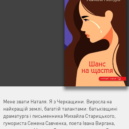
Мене звати Наталя. Я з Черкащини. Виросла на
найкращій землі, багатій талантами: батьківщині
драматурга і письменника Михайла Старицького,
гумориста Семена Савченка, поета Івана Виргана,