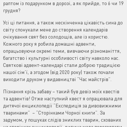
раптом із подарунком в дорозі, а як прийде, то 6 чи 19
грудня?
Усі ці питання, а також нескінченна цікавість сина до
світу спонукали мене до створення календарів
очікування свят без солодощів, але із користю.
Кожного року я робила домашні адвенти,
опрацьовуючи окремі теми, вивчаючи різноманіття,
багатство і культурні особливості світу навколо нас.
Святкові адвент-календарі стали доброю традицією
нашої сім’ї, а згодом (від 2020 року) також почали
виходити друком у видавництві “Час майстрів”.
Пізнання крізь забаву – такий був девіз моїх квестів
та адвентів! Отже наступний квест я опрацювала для
дитячої енциклопедії “Експедиція за дивовижними
тваринами” – “Сторінками Чорної книги”. За
задумом, у пошуках слідів зниклих тварин, схованих
на сторінках енциклопедії, дитина мала перегортати,