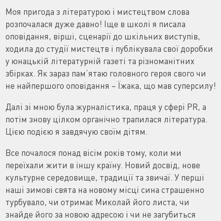
Моя пригода з літературою і мистецтвом слова
розпочалася дуже давно! Іще в школі я писала
оповідання, вірші, сценарії до шкільних виступів,
ходила до студії мистецтв і публікувала свої доробки
у юнацькій літературній газеті та різноманітних
збірках. Як зараз пам’ятаю головного героя свого чи
не найпершого оповідання – Їжака, що мав суперсилу!
Далі зі мною була журналістика, праця у сфері PR, а
потім знову цілком органічно трапилася література.
Цією подією я завдячую своїм дітям.
Все почалося понад вісім років тому, коли ми
переїхали жити в іншу країну. Новий досвід, нове
культурне середовище, традиції та звичаї. У перші
наші зимові свята на новому місці сина страшенно
турбувало, чи отримає Миколай його листа, чи
знайде його за новою адресою і чи не загубиться