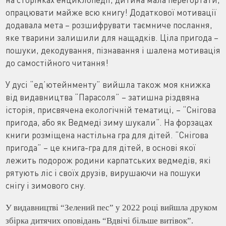
опрацювати майже всю книгу! Додаткової мотивації
додавала мета – розшифрувати таємниче послання,
яке тварини залишили для нащадків. Ціла пригода –
пошуки, декодування, пізнавання і шалена мотивація
до самостійного читання!
У дусі “ед’ютейнменту” вийшла також моя книжка
від видавництва “Парасоля” – затишна різдвяна
історія, присвячена екологічній тематиці, – “Снігова
пригода, або як Ведмеді зиму шукали”. На форзацах
книги розміщена настільна гра для дітей. “Снігова
пригода” – це книга-гра для дітей, в основі якої
лежить подорож родини карпатських ведмедів, які
рятують ліс і своїх друзів, вирушаючи на пошуки
снігу і зимового сну.
У видавництві “Зелений пес” у 2022 році вийшла друком
збірка дитячих оповідань “Вдвічі більше витівок”.