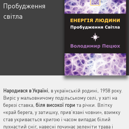
Пробудження
світла
Народився в Україні
, в українській родині, 1958 року.
Виріс у мальовничому подільському селі, у хаті на
березі ставка,
біля високої гори
та річки. Влітку
«край берега, у затишку, прив’язані човни», взимку
став укривається кригою і часом випадає білий
пухнастий сніг, навесні починає зеленіти трава і