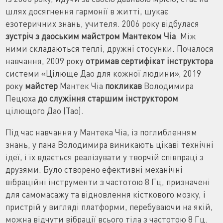
шлях досягнення гармонії в житті, шукає
езотеричних знань, учителя. 2006 року відбулася
зустріч з даоським майстром Мантеком Чіа
. Між
ними складаються теплі, дружні стосунки. Почалося
навчання, 2009 року
отримав сертифікат інструктора
системи «Цілюще Дао для кожної людини», 2019
року
майстер
Мантек Чіа
покликав
Володимира
Пецюха
до служіння старшим інструктором
цілющого Дао (Тао).
Під час навчання у Мантека Чіа, із поглибленням
знань, у пана Володимира виникають цікаві технічні
ідеї, і їх вдається реалізувати у творчій співпраці з
друзями. Було створено ефективні механічні
вібраційні інструменти з частотою 8 Гц, призначені
для самомасажу та відновлення кісткового мозку, і
пристрій у вигляді платформи, перебуваючи на якій,
можна відчути вібрації всього тіла з частотою 8 Гц.