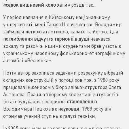
«садок вишневий
коло хати»
розцвітає…
У період навчання в Київському національному
університеті імені Тараса Шевченка пан Володимир
займався легкою атлетикою, карате та йогою. Для
поглиблення відчуття гармонії в душі
навчався
вокалу та разом з іншими студентами брав участь в
українському народному фольклорно-етнографічному
ансамблі «Веснянка».
Потім автор захопився задачами розрахунку вібрацій
складних конструкцій у потоці повітря, з 1980 року
працював інженером у бюро авіаконструктора Олега
Антонова. Праця в творчому колективі ентузіастів
літакобудування посприяла
становленню
Володимира Пецюха
як науковця
, 1988 року він
отримав учений ступінь в галузі техніки.
Із 2005 року, йдучи за своєю давньою мрією, стає на