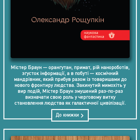
Містер Браун — орангутан, примат, рій нанороботів,
згусток інформації, а в побуті — космічний
мандрівник, який прибув разом із товаришами до
нового фронтиру людства. Закинутий мимохіть у
вир подій, Містер Браун змушений раз-по-раз
визначати свою роль у черговому витку
становлення людства як галактичної цивілізації.
До книжки