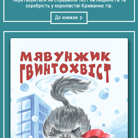
хоробрість у королівстві Крижаних гір.
До книжки