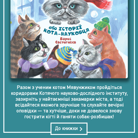
Разом з ученим котом Мявунжиком пройдіться
коридорами Котячого науково-дослідного інституту,
зазирніть у найтаємніші закамарки міста, а тоді
всідайтеся якомога зручніше та слухайте вечірні
оповідки — та хутчіше, доки не довелося знову
гострити кігті й ганяти собак-розбишак!
До книжки