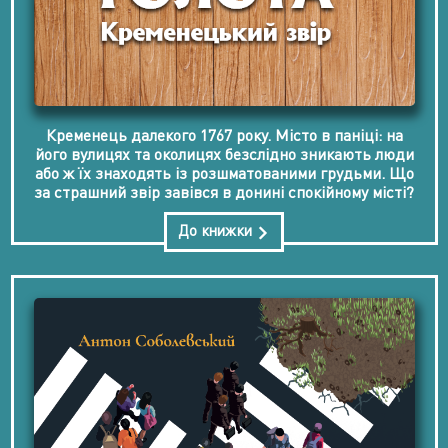
Кременець далекого 1767 року. Місто в паніці: на
його вулицях та околицях безслідно зникають люди
або ж їх знаходять із розшматованими грудьми. Що
за страшний звір завівся в донині спокійному місті?
До книжки