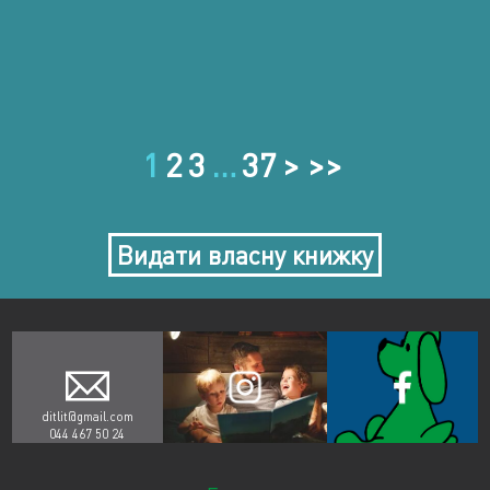
1
2
3
…
37
> >>
Видати власну книжку
ditlit@gmail.com
044 467 50 24