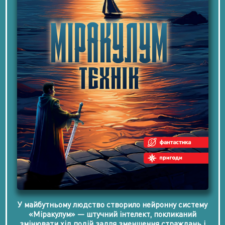
У майбутньому людство створило нейронну систему
«Міракулум» — штучний інтелект, покликаний
змінювати хід подій задля зменшення страждань і