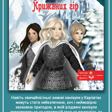
Навіть звичайнісінькі зимові канікули у Карпатах
можуть стати небезпечною, хоч і неймовірно
казковою пригодою, в якій різдвяні канікули
перетворяться на справжній тест на людяність та