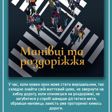
У час, коли кожен крок може стати вирішальним, так
складно знайти свій життєвий шлях, не звернути на
хибну дорогу, коли опиняєшся на роздоріжжі, не
загубитися у спробі швидше дістатися мети,
обравши манівець замість уже протореної кимось
дороги.