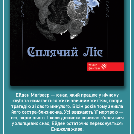
Ейден Маґваєр — юнак, який працює у нічному
клубі та намагається жити звичним життям, попри
трагедію зі свого минулого. Вісім років тому зникла
його сестра-близнючка. Усі вважають її мертвою —
всі, окрім нього. І коли дівчинка починає з’являтися
у хлопцевих снах, Ейден остаточно переконується:
Енджела жива.